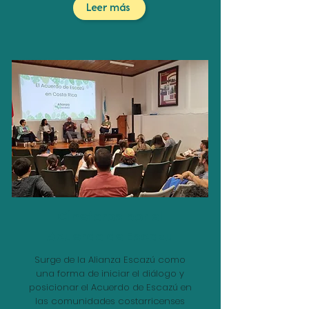
Leer más
Cineforos por el
Acuerdo de Escazu
Surge de la Alianza Escazú como
una forma de iniciar el diálogo y
posicionar el Acuerdo de Escazú en
las comunidades costarricenses