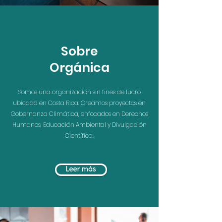
Sobre
Orgánica
Somos una organización sin fines de lucro
ubicada en Costa Rica.
Creamos proyectos en
G
obernanza Climática, enfocados en Derechos
Humanos, Educación Ambiental y Divulgación
Científica.
Leer más