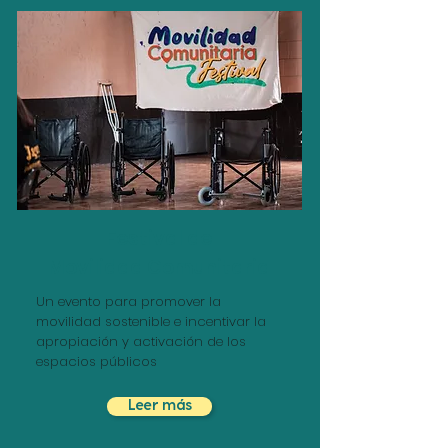
Festival de
Movilidad Comunitaria
Un evento para promover la
movilidad sostenible e incentivar la
apropiación y activación de los
espacios públicos
Leer más